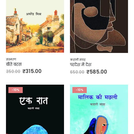
संस्मरण
कहानी संग्रह
बीते बरस
परदेश में देश
₹
315.00
₹
585.00
350.00
650.00
-10%
-10%