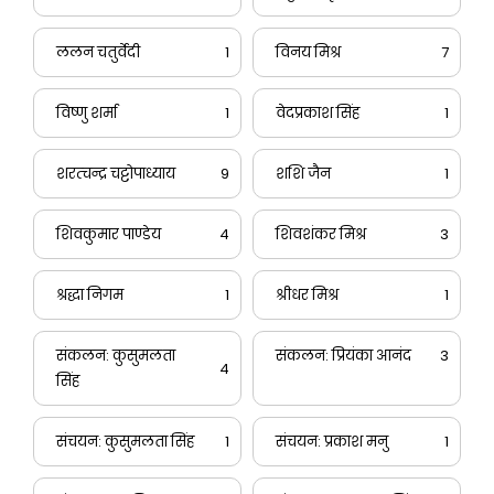
ललन चतुर्वेदी
1
विनय मिश्र
7
विष्णु शर्मा
1
वेदप्रकाश सिंह
1
शरत्चन्द्र चट्टोपाध्याय
9
शशि जैन
1
शिवकुमार पाण्डेय
4
शिवशंकर मिश्र
3
श्रद्धा निगम
1
श्रीधर मिश्र
1
संकलन: कुसुमलता
संकलन: प्रियंका आनंद
3
4
सिंह
संचयन: कुसुमलता सिंह
1
संचयन: प्रकाश मनु
1