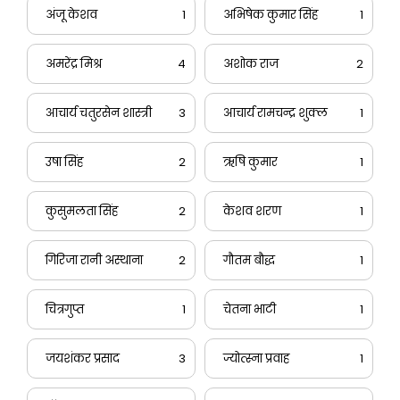
अंजू केशव
1
अभिषेक कुमार सिंह
1
अमरेंद्र मिश्र
4
अशोक राज
2
आचार्य चतुरसेन शास्त्री
3
आचार्य रामचन्द्र शुक्ल
1
उषा सिंह
2
ऋषि कुमार
1
कुसुमलता सिंह
2
केशव शरण
1
गिरिजा रानी अस्थाना
2
गौतम बौद्ध
1
चित्रगुप्त
1
चेतना भाटी
1
जयशंकर प्रसाद
3
ज्योत्स्ना प्रवाह
1