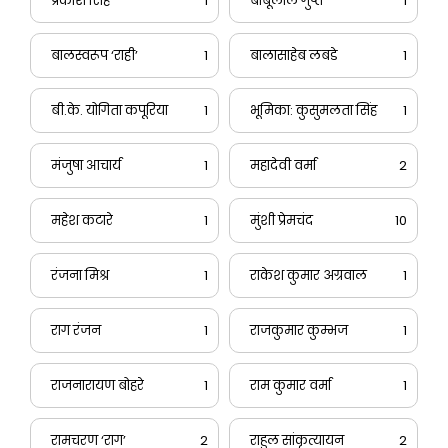
प्रकाश सिंह
1
बाबूलाल गुप्त
1
बालस्वरूप ‘राही’
1
बालासाहेब लबडे
1
बी.के. योगिता कपूरिया
1
भूमिका: कुसुमलता सिंह
1
मंजुषा आचार्य
1
महादेवी वर्मा
2
महेश कटारे
1
मुंशी प्रेमचंद
10
रंजना मिश्र
1
राकेश कुमार अग्रवाल
1
राग रंजन
1
राजकुमार कुम्भज
1
राजनारायण बोहरे
1
राम कुमार वर्मा
1
रामचरण ‘राग’
2
राहुल सांकृत्यायन
2