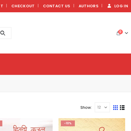
NT
CHECKOUT
CONTACT US
AUTHORS
LOG IN
0
Show:
-10%