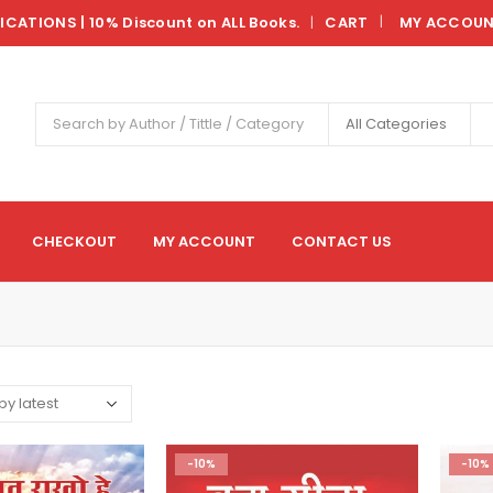
LICATIONS | 10% Discount on ALL Books.
CART
MY ACCOU
|
All Categories
CHECKOUT
MY ACCOUNT
CONTACT US
-10%
-10%