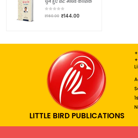
चुने हुए शेर: माधव कौशिक
0
out of 5
₹
144.00
₹
160.00
+
+
L
A
S
1
N
LITTLE BIRD PUBLICATIONS