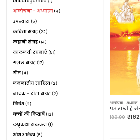
Uncategorized
(1)
आलोचना - अध्यात्म
(4)
उपन्यास
(5)
कविता संग्रह
(22)
कहानी संग्रह
(14)
कालजयी रचनाएँ
(51)
ग़ज़ल संग्रह
(17)
गीत
(4)
जनजातीय साहित्य
(2)
नाटक - दोहा संग्रह
(2)
आलोचना - अध्यात्म
निबंध
(2)
पत राखो हे मे
बच्चों की किताबें
(12)
₹
162
180.00
लघुकथा संकलन
(1)
शोध आलेख
(5)