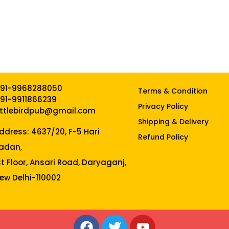
91-9968288050
Terms & Condition
91-9911866239
Privacy Policy
ittlebirdpub@gmail.com
Shipping & Delivery
ddress: 4637/20, F-5 Hari
Refund Policy
adan,
st Floor, Ansari Road, Daryaganj,
ew Delhi-110002