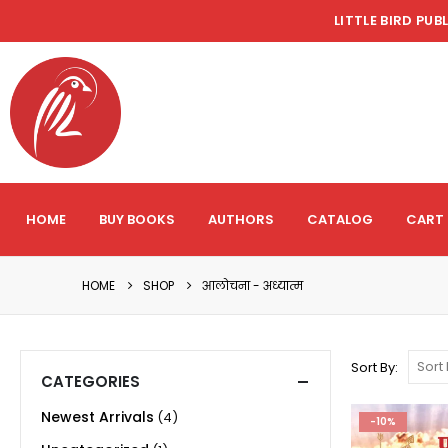
LITTLE BIRD PUB
HOME
BUY BOOKS
AUTHORS
CATALOG
CART
HOME
SHOP
आलोचना - अध्यात्म
Sort By:
CATEGORIES
Newest Arrivals
(4)
-10%