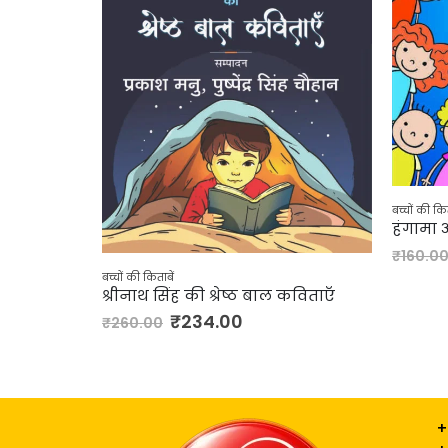
बच्चों की किताबें
बच्चो
हंगामा और ताबीज
सेल
₹
144.00
₹
160.00
₹
2
 बाल कविताएँ
+