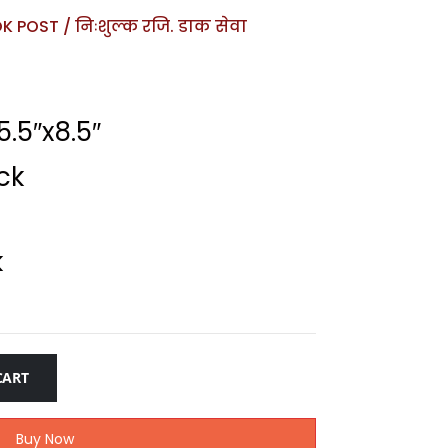
 POST / निःशुल्क रजि. डाक सेवा
.5″x8.5″
ck
k
CART
Buy Now