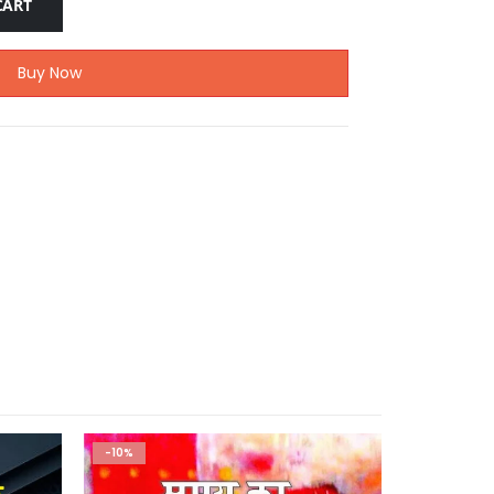
CART
Buy Now
-10%
-1