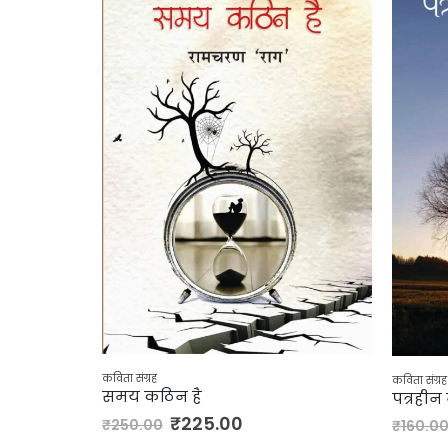
कविता संग्रह
क
पत्रहीन नग्न गाछ
0
₹
144.00
₹
160.00