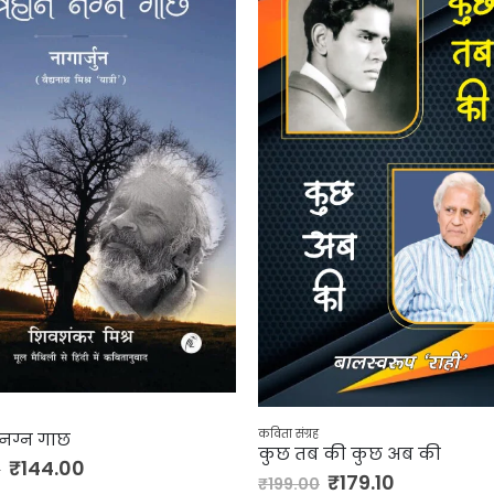
कविता संग्रह
समय का अकेला चेहरा
विता संग्रह
कुछ तब की कुछ अब की
₹
202.50
₹
225.00
₹
179.10
₹
199.00