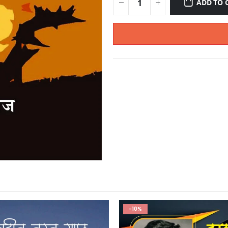
ADD TO 
-10%
-10%