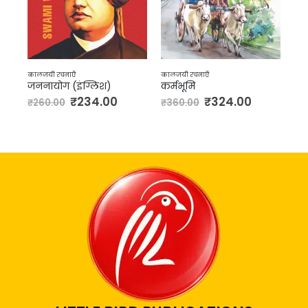
कालजयी रचनाएँ
कालजयी रचनाएँ
काल
मानसरोवर (भाग-1 से भाग-8)
जननायोग (इंग्लिश)
कर्मभूमि
अल
₹
234.00
₹
324.00
₹
260.00
₹
360.00
₹
1