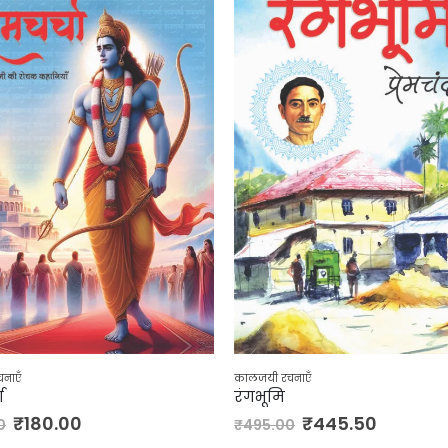
नाएँ
कालजयी रचनाएँ
ा
रंगभूमि
₹
180.00
₹
445.50
0
₹
495.00