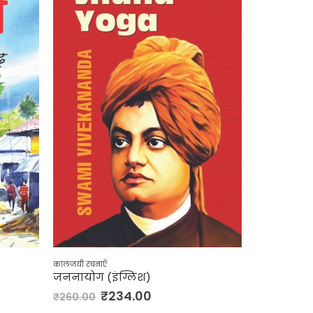
कालजयी रचनाएँ
कालजयी रचनाएँ
जननायोग (इंग्लिश)
जयशंकर प्र
₹
234.00
₹
₹
260.00
₹
350.00