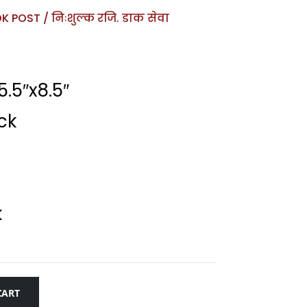
 POST / निःशुल्क रजि. डाक सेवा
.5″x8.5″
ck
k
CART