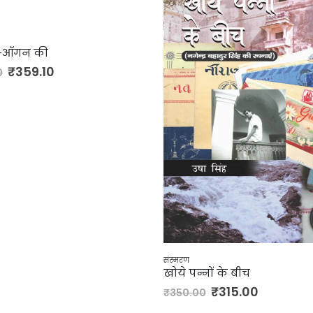
र-आँगन की
₹
359.10
0
संस्मरण
खोये पन्नों के बीच
₹
315.00
₹
350.00