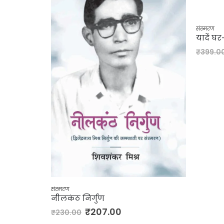
संस्मरण
यादें घ
₹
399.0
संस्मरण
 पित्रोदा
नीलकंठ निर्गुण
₹
207.00
₹
230.00