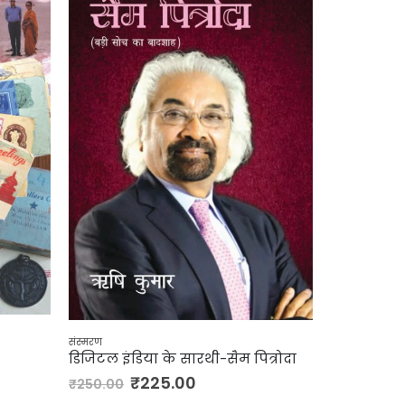
संस्मरण
संस्मरण
डिजिटल इंडिया के सारथी-सैम पित्रोदा
नीलकंठ निर
₹
225.00
₹
₹
250.00
₹
230.00