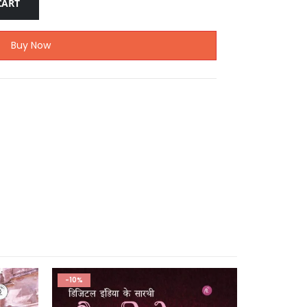
CART
Buy Now
-10%
-10%