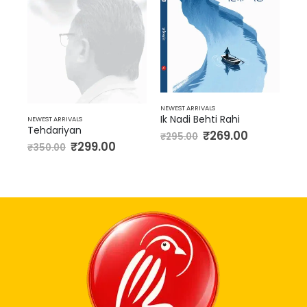
NEW
मुंबई… बंबई… बॉम्बे… (Mumbai… Bambai… Bombey
₹
3
NEWEST ARRIVALS
Ik Nadi Behti Rahi
NEWEST ARRIVALS
Tehdariyan
₹
269.00
₹
295.00
₹
299.00
₹
350.00