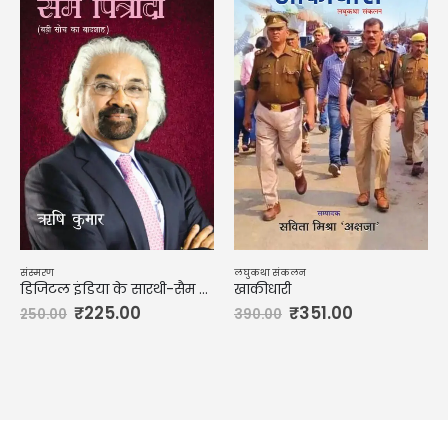
संस्मरण
लघुकथा संकलन
डिजिटल इंडिया के सारथी-सैम पित्रोदा
खाकीधारी
₹
225.00
₹
351.00
250.00
390.00