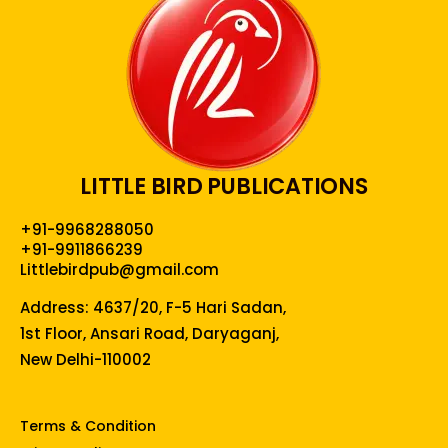
LITTLE BIRD PUBLICATIONS
+91-9968288050
+91-9911866239
Littlebirdpub@gmail.com
Address: 4637/20, F-5 Hari Sadan,
1st Floor, Ansari Road, Daryaganj,
New Delhi-110002
Terms & Condition