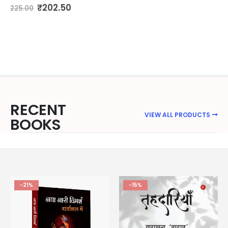
₹
202.50
225.00
RECENT
VIEW ALL PRODUCTS
BOOKS
-21%
-15%