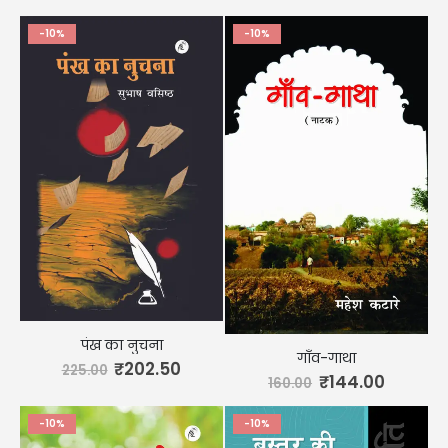
-10%
-10%
पंख का नुचना
गाँव-गाथा
₹
202.50
225.00
₹
144.00
160.00
-10%
-10%