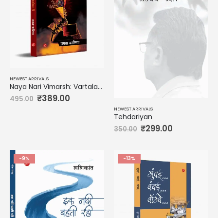
NEWEST ARRIVALS
Naya Nari Vimarsh: Vartalap me
₹
389.00
495.00
NEWEST ARRIVALS
Tehdariyan
₹
299.00
350.00
-9%
-13%