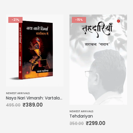
-21%
-15%
NEWEST ARRIVALS
Naya Nari Vimarsh: Vartalap me
₹
389.00
495.00
NEWEST ARRIVALS
Tehdariyan
₹
299.00
350.00