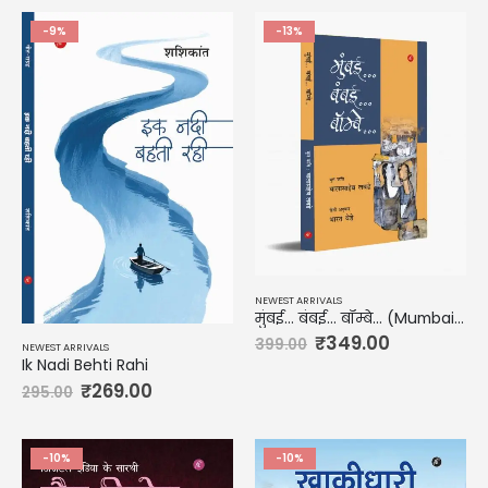
-9%
-13%
NEWEST ARRIVALS
मुंबई… बंबई… बॉम्बे… (Mumbai… Bambai… Bombey
₹
349.00
399.00
NEWEST ARRIVALS
Ik Nadi Behti Rahi
₹
269.00
295.00
-10%
-10%