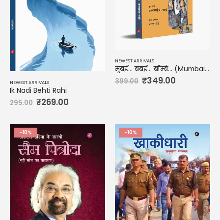
NEWEST ARRIVALS
मुंबई… बंबई… बॉम्बे… (Mumbai… Bambai… Bombey
₹
349.00
399.00
NEWEST ARRIVALS
Ik Nadi Behti Rahi
₹
269.00
295.00
-10%
-10%